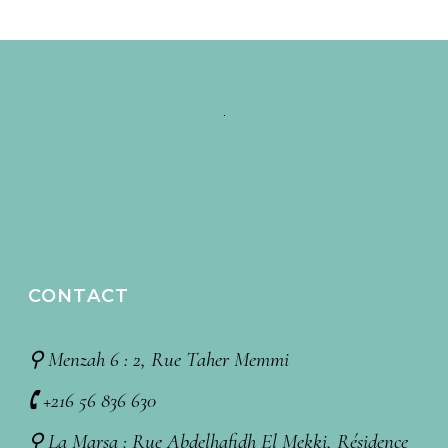
CONTACT
⚲ Menzah 6 : 2, Rue Taher Memmi
🕻 +216 56 836 630
⚲ La Marsa : Rue Abdelhafidh El Mekki, Résidence