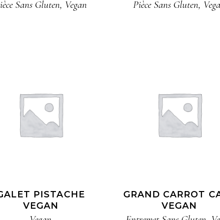
ièce​ Sans Gluten​
,
Vegan
Pièce​ Sans Gluten​
,
Veg
GALET PISTACHE
GRAND CARROT C
VEGAN​
VEGAN
Vegan
Entremet​ Sans Gluten
,
Ve