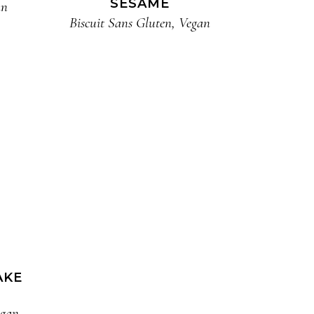
SESAME
an
Biscuit​ Sans Gluten
,
Vegan
AKE
gan