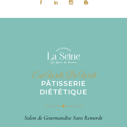
Eat Well, Be Well
PÂTISSERIE
DIÉTÉTIQUE
Salon de Gourmandise Sans Remords