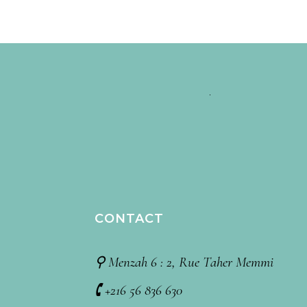
CONTACT
⚲ Menzah 6 : 2, Rue Taher Memmi
🕻 +216 56 836 630