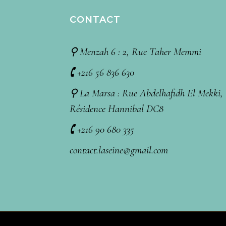
CONTACT
⚲ Menzah 6 : 2, Rue Taher Memmi
🕻 +216 56 836 630
⚲ La Marsa : Rue Abdelhafidh El Mekki,
Résidence Hannibal DC8
🕻 +216 90 680 335
contact.laseine@gmail.com