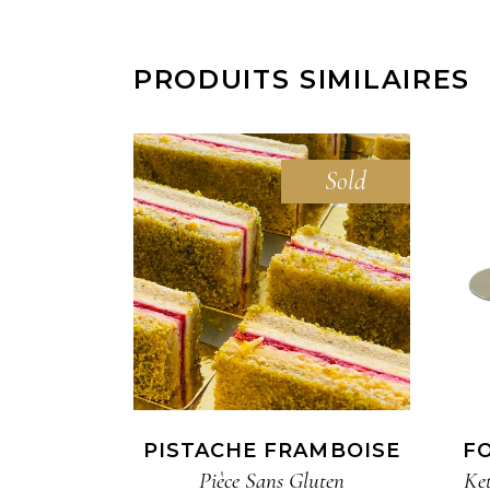
PRODUITS SIMILAIRES
Sold
READ MORE
PISTACHE FRAMBOISE
F
Pièce​ Sans Gluten​
Ke