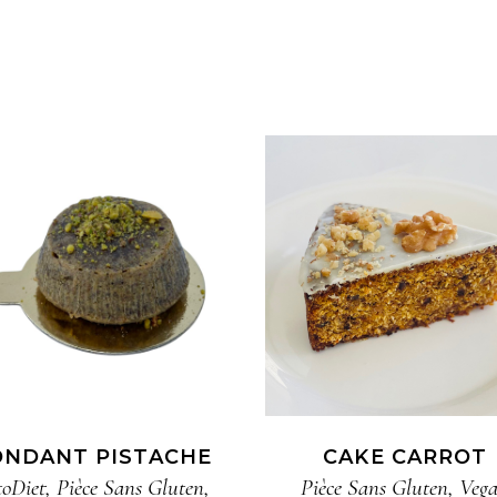
ONDANT PISTACHE
CAKE CARROT
toDiet
,
Pièce​ Sans Gluten​
,
Pièce​ Sans Gluten​
,
Veg