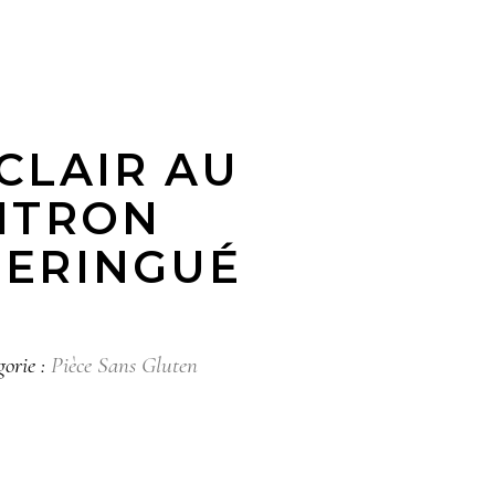
CLAIR AU
ITRON
ERINGUÉ
gorie :
Pièce​ Sans Gluten​