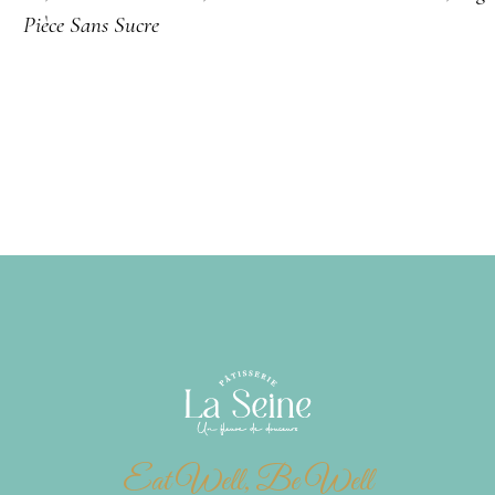
Pièce​ Sans Sucre​
Eat Well, Be Well