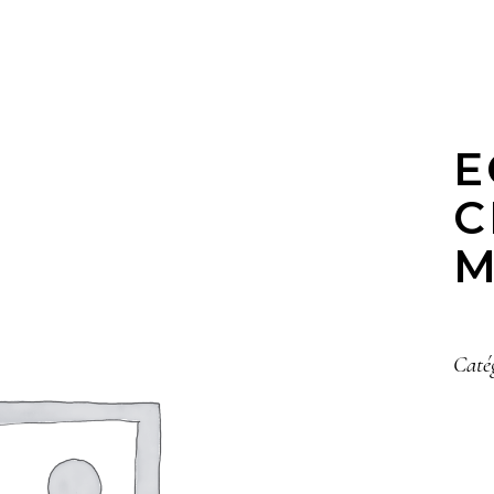
E
C
M
Caté