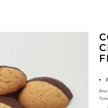
C
C
F
I
Beurr
Noise