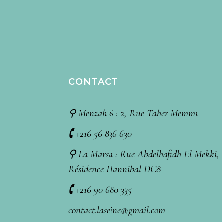
CONTACT
⚲ Menzah 6 : 2, Rue Taher Memmi
🕻 +216 56 836 630
⚲ La Marsa : Rue Abdelhafidh El Mekki,
Résidence Hannibal DC8
🕻 +216 90 680 335
contact.laseine@gmail.com