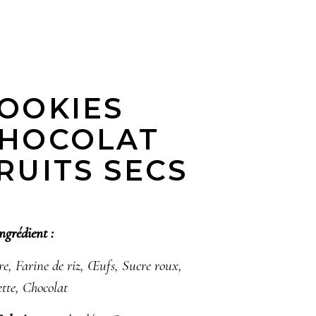
OOKIES
HOCOLAT
RUITS SECS​
ngrédient :
e, Farine de riz, Œufs, Sucre roux,
tte, Chocolat