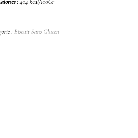
alories :
404 kcal/100Gr
gorie :
Biscuit​ Sans Gluten