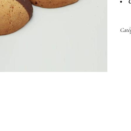
C
Caté