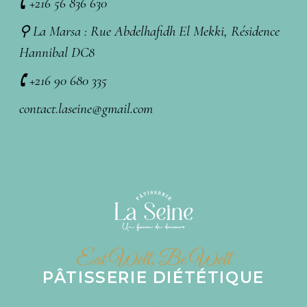
🕻 +216 56 836 630
⚲ La Marsa : Rue Abdelhafidh El Mekki, Résidence
Hannibal DC8
🕻 +216 90 680 335
contact.laseine@gmail.com
Eat Well, Be Well
PÂTISSERIE DIÉTÉTIQUE