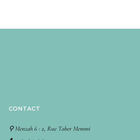
CONTACT
⚲ Menzah 6 : 2, Rue Taher Memmi