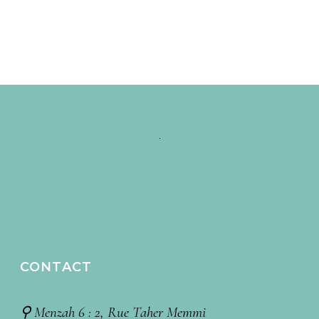
CONTACT
⚲ Menzah 6 : 2, Rue Taher Memmi