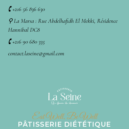
🕻 +216 56 836 630
⚲ La Marsa : Rue Abdelhafidh El Mekki, Résidence
Hannibal DC8
🕻 +216 90 680 335
contact.laseine@gmail.com
Eat Well, Be Well
PÂTISSERIE DIÉTÉTIQUE