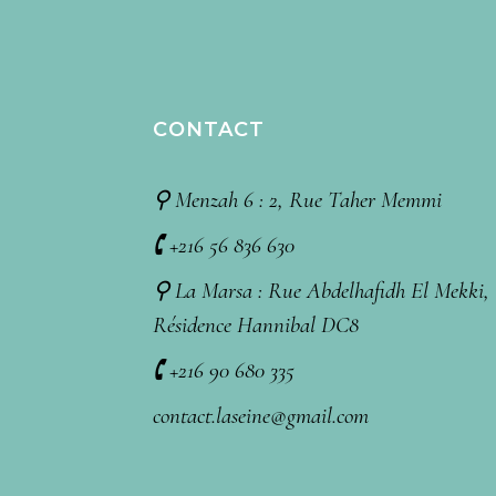
CONTACT
⚲ Menzah 6 : 2, Rue Taher Memmi
🕻 +216 56 836 630
⚲ La Marsa : Rue Abdelhafidh El Mekki,
Résidence Hannibal DC8
🕻 +216 90 680 335
contact.laseine@gmail.com