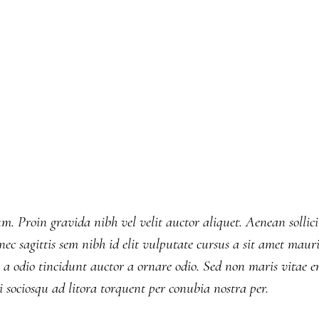
. Proin gravida nibh vel velit auctor aliquet. Aenean sollici
ec sagittis sem nibh id elit vulputate cursus a sit amet mauri
a odio tincidunt auctor a ornare odio. Sed non maris vitae e
ti sociosqu ad litora torquent per conubia nostra per.