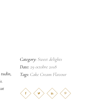
Sweet delights
Category:
29 octobre 2018
Date:
 tudin,
Cake
Cream
Flavour
Tags:
s.
rat