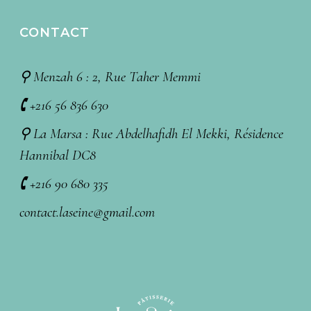
CONTACT
⚲ Menzah 6 : 2, Rue Taher Memmi
🕻 +216 56 836 630
⚲ La Marsa : Rue Abdelhafidh El Mekki, Résidence
Hannibal DC8
🕻 +216 90 680 335
contact.laseine@gmail.com