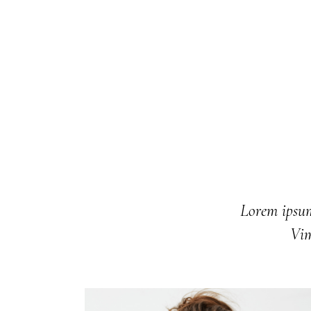
Lorem ipsum 
Vim