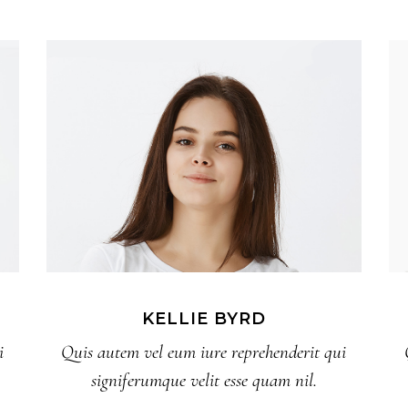
KELLIE BYRD
i
Quis autem vel eum iure reprehenderit qui
signiferumque velit esse quam nil.