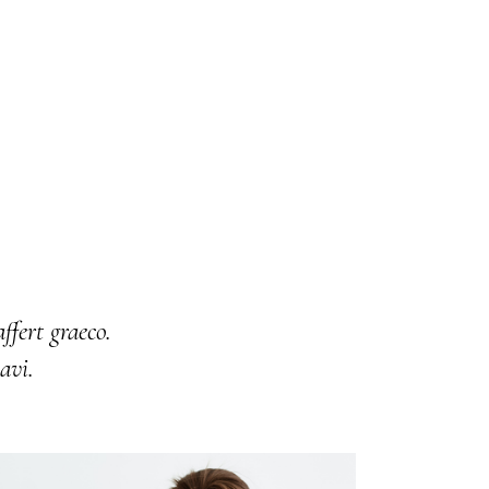
ffert graeco.
avi.