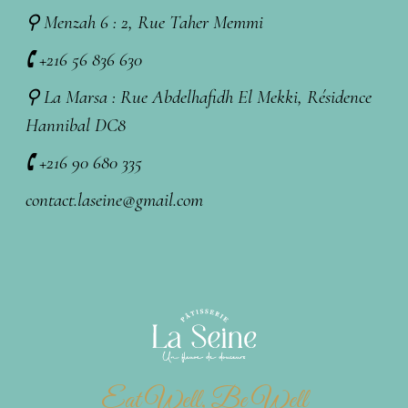
⚲ Menzah 6 : 2, Rue Taher Memmi
🕻 +216 56 836 630
⚲ La Marsa : Rue Abdelhafidh El Mekki, Résidence
Hannibal DC8
🕻 +216 90 680 335
contact.laseine@gmail.com
Eat Well, Be Well