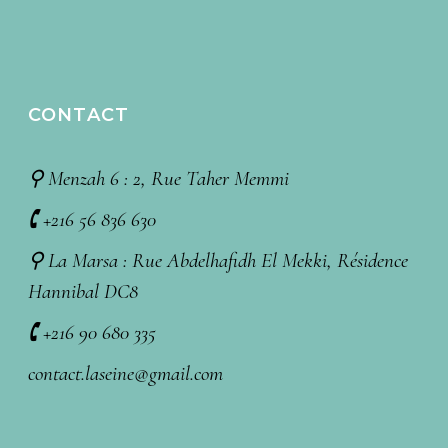
CONTACT
⚲ Menzah 6 : 2, Rue Taher Memmi
🕻 +216 56 836 630
⚲ La Marsa : Rue Abdelhafidh El Mekki, Résidence
Hannibal DC8
🕻 +216 90 680 335
contact.laseine@gmail.com